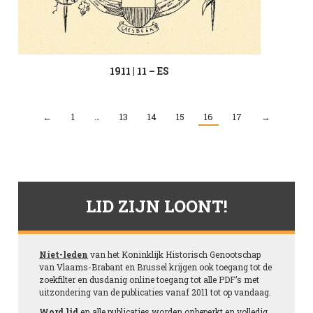
1911 | 11 – ES
←
1
…
13
14
15
16
17
→
LID ZIJN LOONT!
Niet-leden
van het Koninklijk Historisch Genootschap
van Vlaams-Brabant en Brussel krijgen ook toegang tot de
zoekfilter en dusdanig online toegang tot alle PDF’s met
uitzondering van de publicaties vanaf 2011 tot op vandaag.
Word lid
en alle publicaties worden onbeperkt en volledig