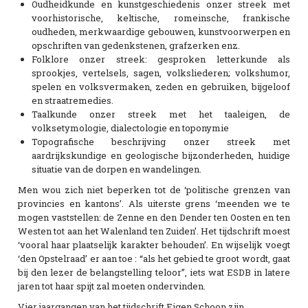
Oudheidkunde en kunstgeschiedenis onzer streek met
voorhistorische, keltische, romeinsche, frankische
oudheden, merkwaardige gebouwen, kunstvoorwerpen en
opschriften van gedenkstenen, grafzerken enz.
Folklore onzer streek: gesproken letterkunde als
sprookjes, vertelsels, sagen, volksliederen; volkshumor,
spelen en volksvermaken, zeden en gebruiken, bijgeloof
en straatremedies.
Taalkunde onzer streek met het taaleigen, de
volksetymologie, dialectologie en toponymie
Topografische beschrijving onzer streek met
aardrijkskundige en geologische bijzonderheden, huidige
situatie van de dorpen en wandelingen.
Men wou zich niet beperken tot de ‘politische grenzen van
provincies en kantons’. Als uiterste grens ‘meenden we te
mogen vaststellen: de Zenne en den Dender ten Oosten en ten
Westen tot aan het Walenland ten Zuiden’. Het tijdschrift moest
‘vooral haar plaatselijk karakter behouden’. En wijselijk voegt
‘den Opstelraad’ er aan toe : “als het gebied te groot wordt, gaat
bij den lezer de belangstelling teloor”, iets wat ESDB in latere
jaren tot haar spijt zal moeten ondervinden.
Vier jaargangen van het tijdschrift Eigen Schoon zijn