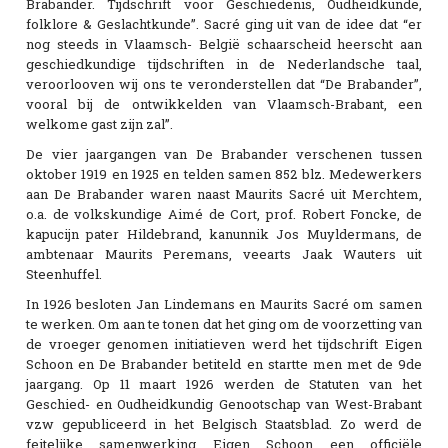
Brabander. Tijdschrift voor Geschiedenis, Oudheidkunde,
folklore & Geslachtkunde”. Sacré ging uit van de idee dat “er
nog steeds in Vlaamsch- België schaarscheid heerscht aan
geschiedkundige tijdschriften in de Nederlandsche taal,
veroorlooven wij ons te veronderstellen dat “De Brabander”,
vooral bij de ontwikkelden van Vlaamsch-Brabant, een
welkome gast zijn zal”.
De vier jaargangen van De Brabander verschenen tussen
oktober 1919 en 1925 en telden samen 852 blz. Medewerkers
aan De Brabander waren naast Maurits Sacré uit Merchtem,
o.a. de volkskundige Aimé de Cort, prof. Robert Foncke, de
kapucijn pater Hildebrand, kanunnik Jos Muyldermans, de
ambtenaar Maurits Peremans, veearts Jaak Wauters uit
Steenhuffel.
In 1926 besloten Jan Lindemans en Maurits Sacré om samen
te werken. Om aan te tonen dat het ging om de voorzetting van
de vroeger genomen initiatieven werd het tijdschrift Eigen
Schoon en De Brabander betiteld en startte men met de 9de
jaargang. Op 11 maart 1926 werden de Statuten van het
Geschied- en Oudheidkundig Genootschap van West-Brabant
vzw gepubliceerd in het Belgisch Staatsblad. Zo werd de
feitelijke samenwerking Eigen Schoon een officiële