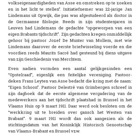
volkseigenaardigheden van Asse en omstreken op te zoeken
en in het licht te stellen”. Initiatiefnemer was 22-jarige Jan
Lindemans uit Opwijk, die pas was afgestudeerd als doctor in
de Germaanse filologie. Reeds in zijn studentenjaren in
Leuven had Lindemans de gedachte “opgeworpen van een
eigen Brabants tijdschrift”. Zijn gedachten kregen onmiddellijk
gehoor bij pastoor Jozef De Munter van Mollem, met wie
Lindemans daarover de eerste briefwisseling voerde en die
voordien reeds Maurits Sacré had gesteund bij diens uitgave
van zijn Geschiedenis van Merchtem.
Even nadien vormden een aantal gelijkgezinden een
“Opstelraad”, eigenlijk een feitelijke vereniging. Pastoor-
deken Frans Leyten van Asse bedacht die kring met de naam:
“Eigen Schoon”. Pastoor Delestré van Grimbergen schreef in
zijn dagboek dat de eerste algemene vergadering van de
medewerkers aan het tijdschrift plaatshad in Brussel in het
Vlaams Huis op 9 maart 1911. Daar werd ook besloten om de
“werkkring uit te breiden over gansch het Westen van
Brabant”. 9 maart 1911 wordt dan ook aangezien als de
stichtingsdatum van het Koninklijk Historisch Genootschap
van Vlaams-Brabant en Brussel vzw.