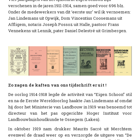
verschenen in de jaren 1911-1914, samen goed voor 696 blz.
Onder de medewerkers van dit ‘eerste uur’ wil ik vernoemen:
Jan Lindemans uit Opwijk, Dom Vincentius Coosemans uit
Affligem, notaris Joseph Possoz uit Halle, pastoor Frans
Vennekens uit Lennik, pater Daniel Delestré uit Grimbergen.
Zo zagen de kaften van ons tijdschrift er uit !
De oorlog 1914-1918 legde de activiteit van “Eigen Schoon” stil
en na de Eerste Wereldoorlog haakte Jan Lindemans af omdat
hij door het Ministerie van Landbouw in 1919 was benoemd tot
directeur van het pas opgerichte Hoger Instituut voor
Landbouwhuishoudkunde te Ossegem (Laken).
In oktober 1919 nam drukker Maurits Sacré uit Merchtem
evenwel de draad weer op en verzorgde de uitgave van “De