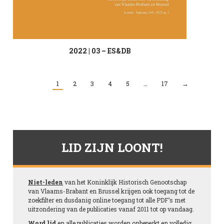
2022 | 03 – ES&DB
1
2
3
4
5
…
17
→
LID ZIJN LOONT!
Niet-leden
van het Koninklijk Historisch Genootschap
van Vlaams-Brabant en Brussel krijgen ook toegang tot de
zoekfilter en dusdanig online toegang tot alle PDF’s met
uitzondering van de publicaties vanaf 2011 tot op vandaag.
Word lid
en alle publicaties worden onbeperkt en volledig