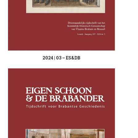
2024 | 03 – ES&DB