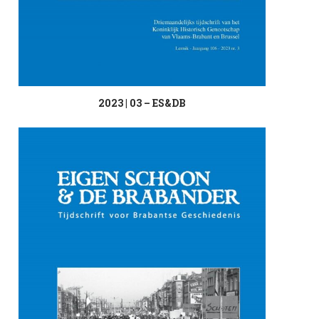
2023 | 03 – ES&DB