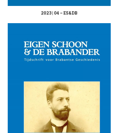
2023 | 04 – ES&DB