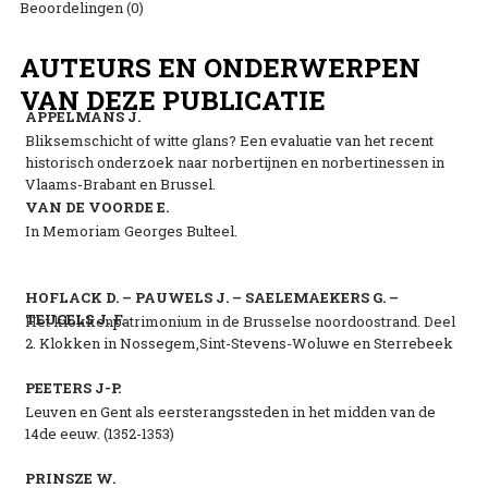
Beoordelingen (0)
AUTEURS EN ONDERWERPEN
VAN DEZE PUBLICATIE
APPELMANS J.
Bliksemschicht of witte glans? Een evaluatie van het recent
historisch onderzoek naar norbertijnen en norbertinessen in
Vlaams-Brabant en Brussel.
VAN DE VOORDE E.
In Memoriam Georges Bulteel.
HOFLACK D. – PAUWELS J. – SAELEMAEKERS G. –
TEUGELS J. F.
Het klokkenpatrimonium in de Brusselse noordoostrand. Deel
2. Klokken in Nossegem,Sint-Stevens-Woluwe en Sterrebeek
PEETERS J-P.
Leuven en Gent als eersterangssteden in het midden van de
14de eeuw. (1352-1353)
PRINSZE W.