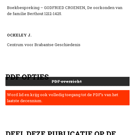
Boekbespreking – GODFRIED CROENEN, De oorkonden van
de familie Berthout 1212-1425.
OCKELEY J.
Centrum voor Brabantse Geschiedenis
PDF OPTIES
PDF overzicht
Word lid en krijg ook volledig toegang tot de PDF’s van het
laatste decennium.
DEEL DEZE PUBLICATIE OP DE