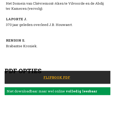
Het Domein van Chèvremont-Aken te Vilvoorde en de Abdij
ter Kameren (vervolg).
LAPORTE J.
370 jaar geleden overleed J.B. Houwaert.
RENSON S.
Brabantse Kroniek.
PDF OPTIES
FLIPBOOK PDF
Niet downloadbaar maar wel online
volledig leesbaar