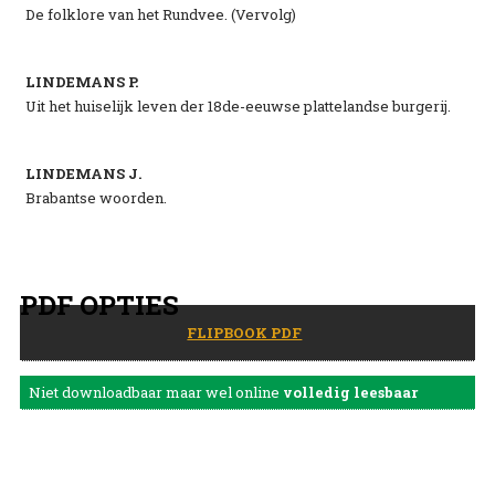
De folklore van het Rundvee. (Vervolg)
LINDEMANS P.
Uit het huiselijk leven der 18de-eeuwse plattelandse burgerij.
LINDEMANS J.
Brabantse woorden.
PDF OPTIES
FLIPBOOK PDF
Niet downloadbaar maar wel online
volledig leesbaar