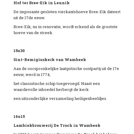
Hof ter Bree-
Eik
in
Lennik
De imposante gesloten vierkantshoeve Bree-Eik dateert
uit de 17de eeuw.
Bree-Eik, nu in renovatie, wordt erkend als de grootste
hoeve van de streek.
15u30
Sint-
Remigiuskerk
van
Wambeek
Aan de oorspronkelijke laatgotische oostpartij uit de 17e
eeuw, werd in 1774,
het classistische schip toegevoegd. Naast een
waardevolle inboedel herbergt de kerk
een uitzonderlijke verzameling heiligenbeeldjes.
16u15
Lambiekbrouwerij
De
Troch
in
Wambeek