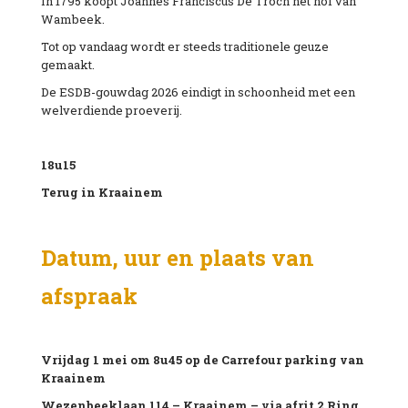
In 1795 koopt Joannes Franciscus De Troch het hof van
Wambeek.
Tot op vandaag wordt er steeds traditionele geuze
gemaakt.
De ESDB-gouwdag 2026 eindigt in schoonheid met een
welverdiende proeverij.
18u15
Terug
in
Kraainem
Datum, uur en plaats van
afspraak
Vrijdag 1
mei om 8u45 op de Carrefour parking van
Kraainem
Wezenbeeklaan
114 – Kraainem – via afrit 2 Ring