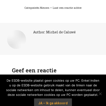
Categorieën
Nieuws
Laat een reactie achter
Author:
Michel de Caluwé
Geef een reactie
De ESDB-website plaatst geen cookies op uw PC. Enkel indien
You must be
logged in
to post a comment.
u op de ESDB-website gebruik maakt van de linken naar de
sociale netwerken om inhoud te delen, kunnen eventueel door
deze sociale netwerken cookies op uw PC worden geplaatst.
JA – Ik ga akkoord
Ⓒ Koninlijk Historisch Genootschap van Vlaams-Brabant en Brussel vzw