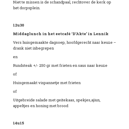
Niet te missen is de schandpaal, rechtover de kerk op
het dorpsplein.
12u30
Middaglunch in het eetcafé
‘D’
Akte
’ in
Lennik
Vers huisgemaakte dagsoep, hoofdgerecht naar keuze –
drank niet inbegrepen
en
Rundsteak +/- 250 gr met frieten en saus naar keuze
of
Huisgemaakt vispannetje met frieten
of
Uitgebreide salade met geitekaas, spekjes,ajiun,
appeltjes en honing met brood
14u
15