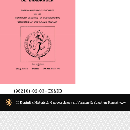
1982 | 01-02-03 – ES&DB
Ⓒ Koninlijk Historisch Genootschap van Vlaams-Brabant en Brussel vzw