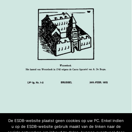
De ESDB-website plaatst geen cookies op uw PC. Enkel indien
1972 | 01-02 – ES&DB
u op de ESDB-website gebruik maakt van de linken naar de