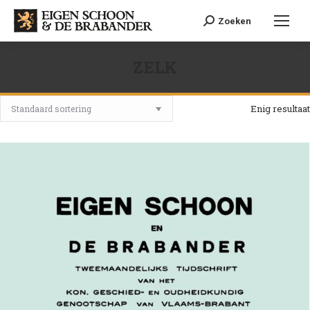
Search:
Zoeken
ZELK
Je bent hier:
Enig resultaat