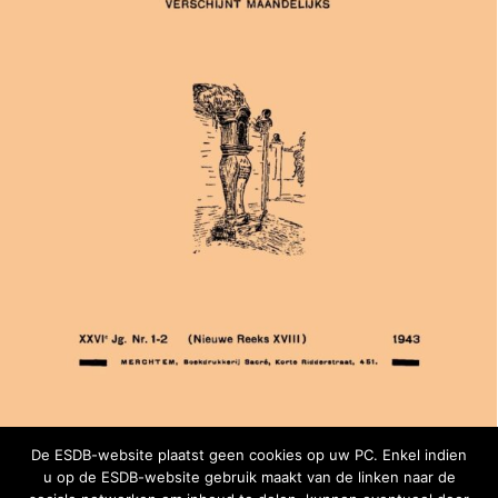
De ESDB-website plaatst geen cookies op uw PC. Enkel indien
1943 | 01-02 – ES&DB
u op de ESDB-website gebruik maakt van de linken naar de