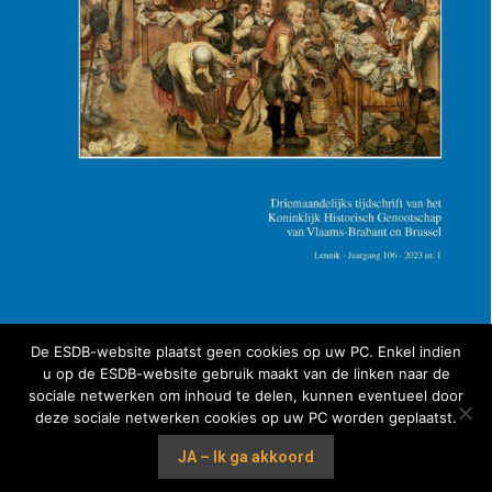
De ESDB-website plaatst geen cookies op uw PC. Enkel indien
2023 | 01 – ES&DB
u op de ESDB-website gebruik maakt van de linken naar de
sociale netwerken om inhoud te delen, kunnen eventueel door
deze sociale netwerken cookies op uw PC worden geplaatst.
JA – Ik ga akkoord
Ⓒ Koninlijk Historisch Genootschap van Vlaams-Brabant en Brussel vzw
Alle rechten voorbehouden - esdb.be