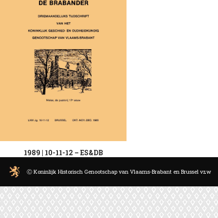
1989 | 10-11-12 – ES&DB
Ⓒ Koninlijk Historisch Genootschap van Vlaams-Brabant en Brussel vzw