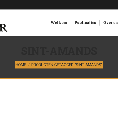
Welkom
Publicaties
Over on
SINT-AMANDS
Je bent hier:
HOME
PRODUCTEN GETAGGED “SINT-AMANDS”