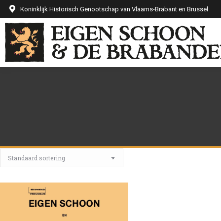
Koninklijk Historisch Genootschap van Vlaams-Brabant en Brussel