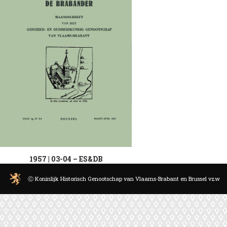
1957 | 03-04 – ES&DB
Ⓒ Koninlijk Historisch Genootschap van Vlaams-Brabant en Brussel vzw