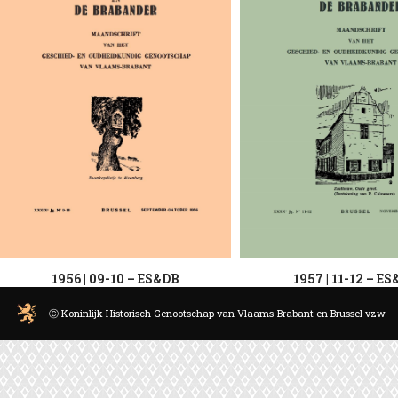
1956 | 09-10 – ES&DB
1957 | 11-12 – E
Ⓒ Koninlijk Historisch Genootschap van Vlaams-Brabant en Brussel vzw